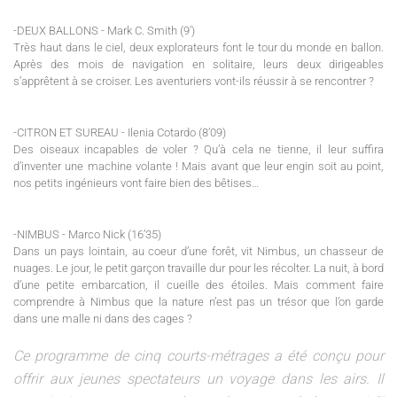
-DEUX BALLONS - Mark C. Smith (9')
Très haut dans le ciel, deux explorateurs font le tour du monde en ballon.
Après des mois de navigation en solitaire, leurs deux dirigeables
s’apprêtent à se croiser. Les aventuriers vont-ils réussir à se rencontrer ?
-CITRON ET SUREAU - Ilenia Cotardo (8’09)
Des oiseaux incapables de voler ? Qu’à cela ne tienne, il leur suffira
d’inventer une machine volante ! Mais avant que leur engin soit au point,
nos petits ingénieurs vont faire bien des bêtises…
-NIMBUS - Marco Nick (16’35)
Dans un pays lointain, au coeur d’une forêt, vit Nimbus, un chasseur de
nuages. Le jour, le petit garçon travaille dur pour les récolter. La nuit, à bord
d’une petite embarcation, il cueille des étoiles. Mais comment faire
comprendre à Nimbus que la nature n’est pas un trésor que l’on garde
dans une malle ni dans des cages ?
Ce programme de cinq courts-métrages a été conçu pour
offrir aux jeunes spectateurs un voyage dans les airs. Il