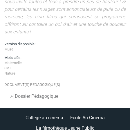
nous invite toutes et tous à prendre un peu de hauteur ! Si
pour certains les nuages sont annonciateurs de pluie ou de
morosité, les cinq films qui composent ce programme
offriront au contraire un bol d’air et une touche de douceur
aux enfants !
Version disponible :
Muet
Mots clés :
Maternelle
SVT
Nature
DOCUMENT(S) PÉDAGOGIQUE(S)
Dossier Pédagogique
Collège au cinéma
Ecole Au Cinéma
La filmothèque Jeune Public