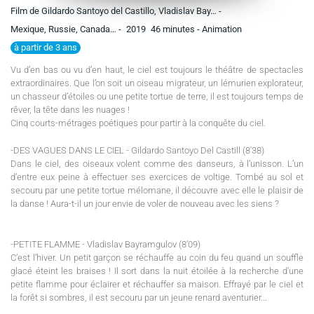
Film de Gildardo Santoyo del Castillo, Vladislav Bay… -
Mexique, Russie, Canada… -
2019
46 minutes
- Animation
à partir de 3 ans
Vu d’en bas ou vu d’en haut, le ciel est toujours le théâtre de spectacles
extraordinaires. Que l’on soit un oiseau migrateur, un lémurien explorateur,
un chasseur d’étoiles ou une petite tortue de terre, il est toujours temps de
rêver, la tête dans les nuages !
Cinq courts-métrages poétiques pour partir à la conquête du ciel.
-DES VAGUES DANS LE CIEL - Gildardo Santoyo Del Castill (8'38)
Dans le ciel, des oiseaux volent comme des danseurs, à l’unisson. L’un
d’entre eux peine à effectuer ses exercices de voltige. Tombé au sol et
secouru par une petite tortue mélomane, il découvre avec elle le plaisir de
la danse ! Aura-t-il un jour envie de voler de nouveau avec les siens ?
-PETITE FLAMME - Vladislav Bayramgulov (8’09)
C’est l’hiver. Un petit garçon se réchauffe au coin du feu quand un souffle
glacé éteint les braises ! Il sort dans la nuit étoilée à la recherche d’une
petite flamme pour éclairer et réchauffer sa maison. Effrayé par le ciel et
la forêt si sombres, il est secouru par un jeune renard aventurier...